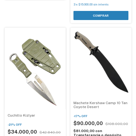
3
x
$15.000,00
sin interés
Machete Kershaw Camp 10 Tan
Coyote Desert
Cuchillo Kizlyar
-
17
%
OFF
$90.000,00
$108.000,00
-
21
%
OFF
$81.000,00
con
$34.000,00
$42.840,00
Transferencia o depósito