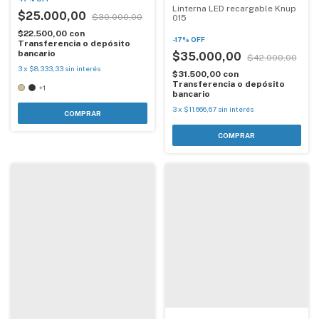
Linterna LED recargable Knup
$25.000,00
$30.000,00
015
$22.500,00
con
-
17
%
OFF
Transferencia o depósito
bancario
$35.000,00
$42.000,00
3
x
$8.333,33
sin interés
$31.500,00
con
Transferencia o depósito
+1
bancario
3
x
$11.666,67
sin interés
COMPRAR