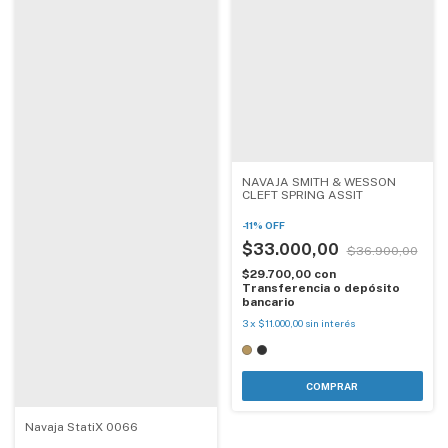
NAVAJA SMITH & WESSON
CLEFT SPRING ASSIT
-
11
%
OFF
$33.000,00
$36.900,00
$29.700,00
con
Transferencia o depósito
bancario
3
x
$11.000,00
sin interés
COMPRAR
Navaja StatiX 0066