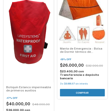
Manta de Emergencia - Bolsa
de Dormir térmico de
Emergencia
-
19
%
OFF
$26.000,00
$32.000,00
$23.400,00
con
Transferencia o depósito
bancario
3
x
$8.666,67
sin interés
Botiquín Estanco impermeable
de primeros auxilios
-
17
%
OFF
$40.000,00
$48.000,00
$36.000,00
con