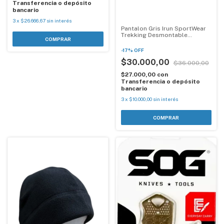
Transferencia o depósito
bancario
3
x
$26.666,67
sin interés
Pantalon Gris Irun SportWear
Trekking Desmontable
Waterproof
-
17
%
OFF
$30.000,00
$36.000,00
$27.000,00
con
Transferencia o depósito
bancario
3
x
$10.000,00
sin interés
COMPRAR