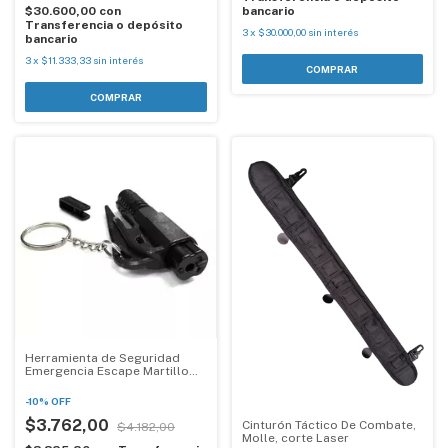
$30.600,00
con
bancario
Transferencia o depósito
3
x
$30.000,00
sin interés
bancario
3
x
$11.333,33
sin interés
Herramienta de Seguridad
Emergencia Escape Martillo
Rompecristales Llavero
-
10
%
OFF
$3.762,00
Cinturón Táctico De Combate,
$4.182,00
Molle, corte Laser