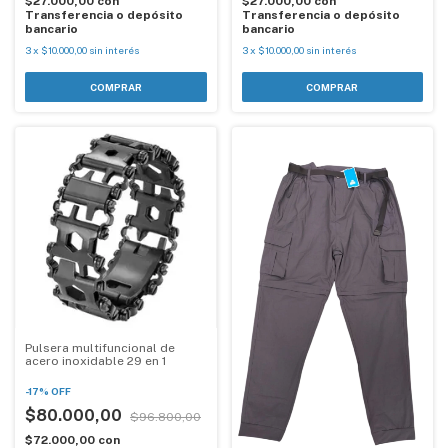
$27.000,00
con
$27.000,00
con
Transferencia o depósito
Transferencia o depósito
bancario
bancario
3
x
$10.000,00
sin interés
3
x
$10.000,00
sin interés
COMPRAR
COMPRAR
Pulsera multifuncional de
acero inoxidable 29 en 1
-
17
%
OFF
$80.000,00
$96.800,00
$72.000,00
con