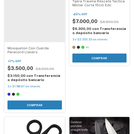
Tijera Trauma Rescate Tactica
Militar Corta 15cm Edc
-
20
%
OFF
$7.000,00
$8.800,00
$6.300,00
con
Transferencia
o depósito bancario
3
x
$2.333,33
sin interés
+1
Mosqueton Con Cuerda
Paracord Llavero
COMPRAR
-
17
%
OFF
$3.500,00
$4.200,00
$3.150,00
con
Transferencia
o depósito bancario
3
x
$1.166,67
sin interés
COMPRAR