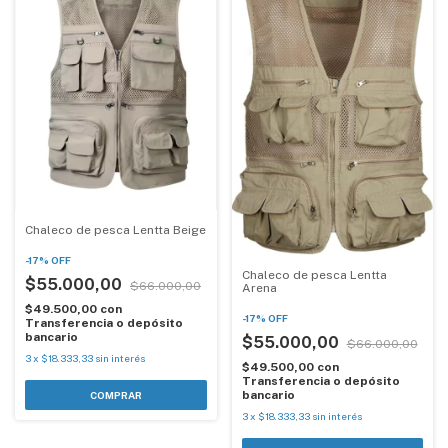
Chaleco de pesca Lentta Beige
-
17
%
OFF
Chaleco de pesca Lentta
$55.000,00
$66.000,00
Arena
$49.500,00
con
-
17
%
OFF
Transferencia o depósito
bancario
$55.000,00
$66.000,00
3
x
$18.333,33
sin interés
$49.500,00
con
Transferencia o depósito
bancario
COMPRAR
3
x
$18.333,33
sin interés