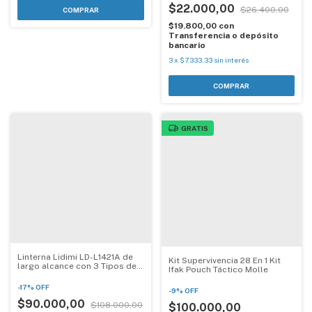
$22.000,00
$26.400,00
$19.800,00
con
Transferencia o depósito
bancario
3
x
$7.333,33
sin interés
GRATIS
Linterna Lidimi LD-L1421A de
Kit Supervivencia 28 En 1 Kit
largo alcance con 3 Tipos de
Ifak Pouch Táctico Molle
luz 30W
-
17
%
OFF
-
9
%
OFF
$90.000,00
$108.000,00
$100.000,00