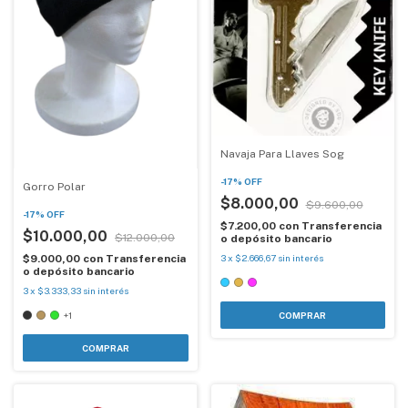
Navaja Para Llaves Sog
-
17
%
OFF
Gorro Polar
$8.000,00
$9.600,00
-
17
%
OFF
$7.200,00
con
Transferencia
$10.000,00
$12.000,00
o depósito bancario
$9.000,00
con
Transferencia
3
x
$2.666,67
sin interés
o depósito bancario
3
x
$3.333,33
sin interés
+1
COMPRAR
COMPRAR