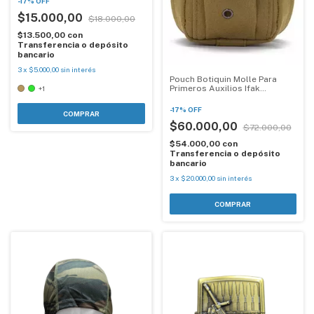
-
17
%
OFF
$15.000,00
$18.000,00
$13.500,00
con
Transferencia o depósito
bancario
3
x
$5.000,00
sin interés
Pouch Botiquin Molle Para
Primeros Auxilios Ifak
+1
Pequeño
-
17
%
OFF
COMPRAR
$60.000,00
$72.000,00
$54.000,00
con
Transferencia o depósito
bancario
3
x
$20.000,00
sin interés