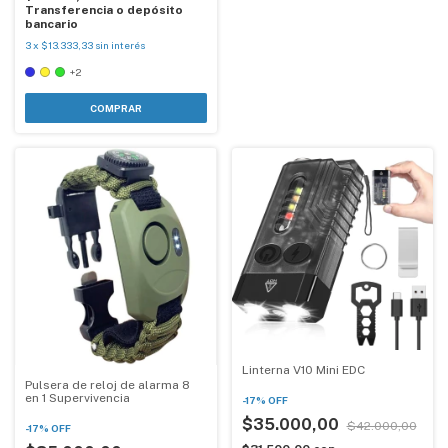
Transferencia o depósito
bancario
3
x
$13.333,33
sin interés
+2
COMPRAR
Linterna V10 Mini EDC
Pulsera de reloj de alarma 8
en 1 Supervivencia
-
17
%
OFF
$35.000,00
$42.000,00
-
17
%
OFF