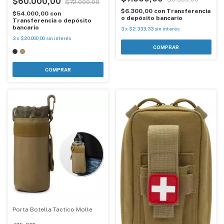
$60.000,00
$72.000,00
$6.300,00
con
Transferencia
$54.000,00
con
o depósito bancario
Transferencia o depósito
bancario
3
x
$2.333,33
sin interés
3
x
$20.000,00
sin interés
COMPRAR
Porta Botella Tactico Molle