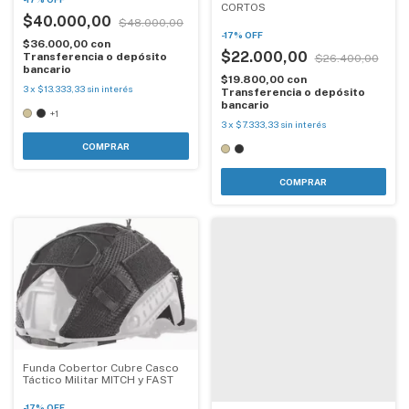
CORTOS
$40.000,00
$48.000,00
-
17
%
OFF
$36.000,00
con
$22.000,00
Transferencia o depósito
$26.400,00
bancario
$19.800,00
con
3
x
$13.333,33
sin interés
Transferencia o depósito
bancario
+1
3
x
$7.333,33
sin interés
COMPRAR
COMPRAR
Funda Cobertor Cubre Casco
Táctico Militar MITCH y FAST
-
17
%
OFF