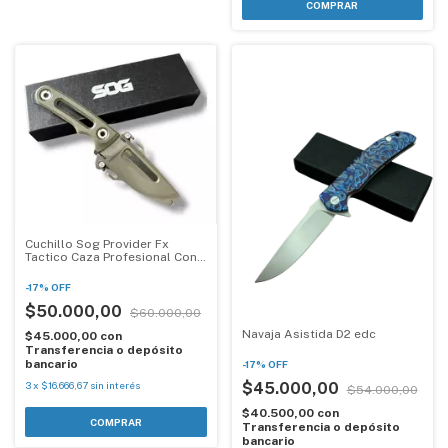
COMPRAR
Cuchillo Sog Provider Fx
Tactico Caza Profesional Con
Funda
-
17
%
OFF
$50.000,00
$60.000,00
Navaja Asistida D2 edc
$45.000,00
con
Transferencia o depósito
bancario
-
17
%
OFF
$45.000,00
3
x
$16.666,67
sin interés
$54.000,00
$40.500,00
con
Transferencia o depósito
bancario