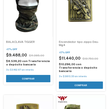
BALACLAVA TIGGER
Encendedor tipo zippo Deu-
Mg4
-
17
%
OFF
-
17
%
OFF
$9.488,00
$11.385,00
$11.440,00
$13.750,00
$8.539,20
con
Transferencia
$10.296,00
con
o depósito bancario
Transferencia o depósito
3
x
$3.162,67
sin interés
bancario
3
x
$3.813,33
sin interés