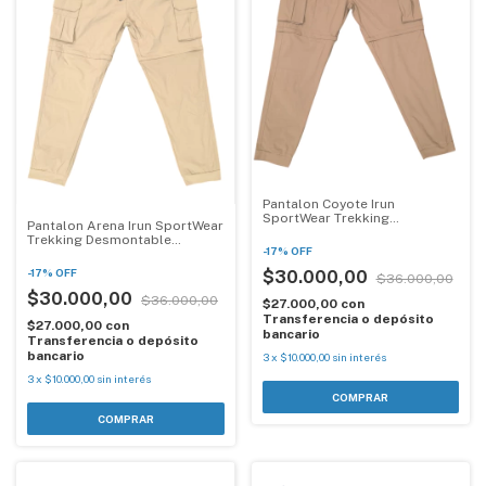
Pantalon Coyote Irun
SportWear Trekking
Pantalon Arena Irun SportWear
Desmontable Waterproof
Trekking Desmontable
-
17
%
OFF
Waterproof
-
17
%
OFF
$30.000,00
$36.000,00
$30.000,00
$36.000,00
$27.000,00
con
Transferencia o depósito
$27.000,00
con
bancario
Transferencia o depósito
bancario
3
x
$10.000,00
sin interés
3
x
$10.000,00
sin interés
COMPRAR
COMPRAR