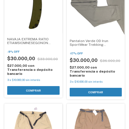
NAVAJA EXTREMA RATIO
Pantalon Verde OD Irun
ETIAMSIOMNESEGONON
SportWear Trekking
VERDE
Desmontable Waterproof
-
9
%
OFF
-
17
%
OFF
$30.000,00
$33.000,00
$30.000,00
$36.000,00
$27.000,00
con
$27.000,00
con
Transferencia o depósito
Transferencia o depósito
bancario
bancario
3
x
$10.000,00
sin interés
3
x
$10.000,00
sin interés
COMPRAR