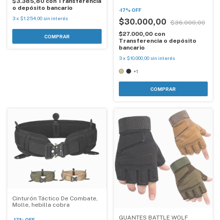
$3.385,80
con
Transferencia
o depósito bancario
-
17
%
OFF
3
x
$1.254,00
sin interés
$30.000,00
$36.000,00
$27.000,00
con
Transferencia o depósito
bancario
3
x
$10.000,00
sin interés
+1
COMPRAR
Cinturón Táctico De Combate,
Molle, hebilla cobra
GUANTES BATTLE WOLF
-
17
%
OFF