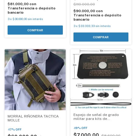
$81.000,00
con
$110.000,00
Transferencia o depósito
$90.000,00
con
bancario
Transferencia o depósito
3
x
$30.000,00
sin interés
bancario
3
x
$33.333,33
sin interés
Espejo de señal de grado
MORRAL RIÑONERA TACTICA
militar para kits de
MOLLE
supervivencia
-
19
%
OFF
-
17
%
OFF
$7.000,00
$8.600,00