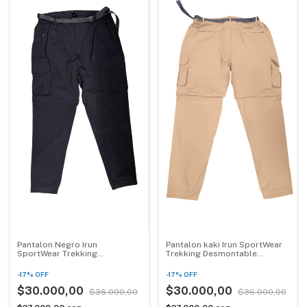
Pantalon Negro Irun
Pantalon kaki Irun SportWear
SportWear Trekking
Trekking Desmontable
Desmontable Waterproof
Waterproof
-
17
%
OFF
-
17
%
OFF
$30.000,00
$30.000,00
$36.000,00
$36.000,00