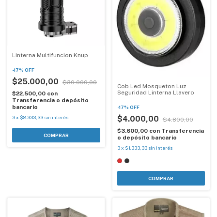
Linterna Multifuncion Knup
-
17
%
OFF
$25.000,00
$30.000,00
Cob Led Mosqueton Luz
Seguridad Linterna Llavero
$22.500,00
con
Transferencia o depósito
bancario
-
17
%
OFF
$4.000,00
3
x
$8.333,33
sin interés
$4.800,00
$3.600,00
con
Transferencia
o depósito bancario
3
x
$1.333,33
sin interés
COMPRAR