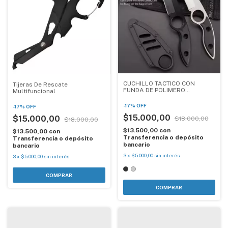
CUCHILLO TACTICO CON
Tijeras De Rescate
FUNDA DE POLIMERO
Multifuncional
DEFENDER XTREME
-
17
%
OFF
-
17
%
OFF
$15.000,00
$15.000,00
$18.000,00
$18.000,00
$13.500,00
con
$13.500,00
con
Transferencia o depósito
Transferencia o depósito
bancario
bancario
3
x
$5.000,00
sin interés
3
x
$5.000,00
sin interés
COMPRAR