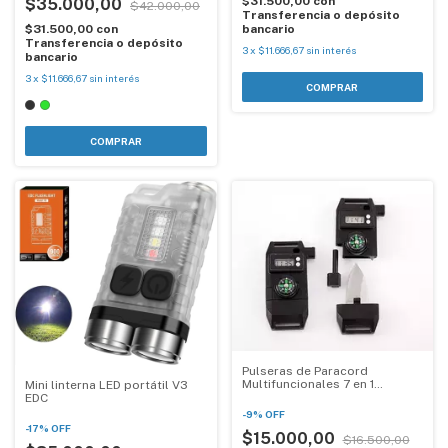
$31.500,00
con
$35.000,00
$42.000,00
Transferencia o depósito
bancario
$31.500,00
con
Transferencia o depósito
3
x
$11.666,67
sin interés
bancario
3
x
$11.666,67
sin interés
COMPRAR
Pulseras de Paracord
Multifuncionales 7 en 1
Mini linterna LED portátil V3
Anthrive
EDC
-
9
%
OFF
-
17
%
OFF
$15.000,00
$16.500,00