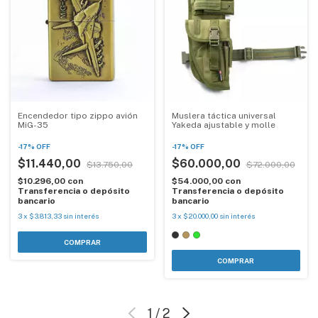
Encendedor tipo zippo avión
Muslera táctica universal
MiG-35
Yakeda ajustable y molle
-
17
%
OFF
-
17
%
OFF
$11.440,00
$60.000,00
$13.750,00
$72.000,00
$10.296,00
con
$54.000,00
con
Transferencia o depósito
Transferencia o depósito
bancario
bancario
3
x
$3.813,33
sin interés
3
x
$20.000,00
sin interés
COMPRAR
1
/
2