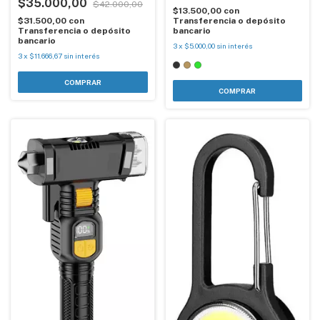
$35.000,00
$42.000,00
$13.500,00
con
$31.500,00
con
Transferencia o depósito
Transferencia o depósito
bancario
bancario
3
x
$5.000,00
sin interés
3
x
$11.666,67
sin interés
COMPRAR