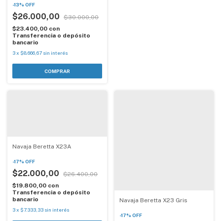
-
13
%
OFF
$26.000,00
$30.000,00
$23.400,00
con
Transferencia o depósito
bancario
3
x
$8.666,67
sin interés
Navaja Beretta X23A
-
17
%
OFF
$22.000,00
$26.400,00
$19.800,00
con
Transferencia o depósito
bancario
Navaja Beretta X23 Gris
3
x
$7.333,33
sin interés
-
17
%
OFF