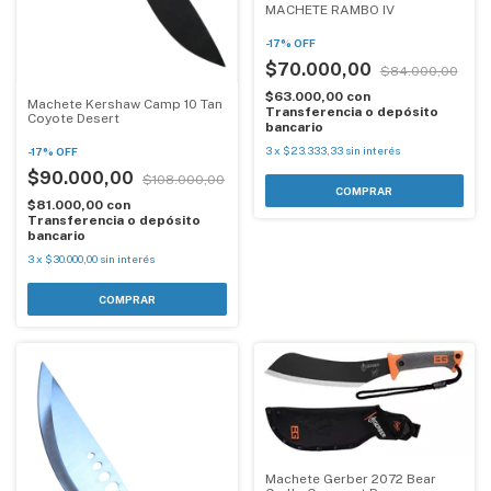
MACHETE RAMBO IV
-
17
%
OFF
$70.000,00
$84.000,00
$63.000,00
con
Machete Kershaw Camp 10 Tan
Transferencia o depósito
Coyote Desert
bancario
3
x
$23.333,33
sin interés
-
17
%
OFF
$90.000,00
$108.000,00
$81.000,00
con
Transferencia o depósito
bancario
3
x
$30.000,00
sin interés
Machete Gerber 2072 Bear