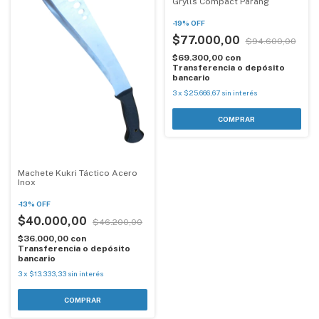
Grylls Compact Parang
-
19
%
OFF
$77.000,00
$94.600,00
$69.300,00
con
Transferencia o depósito
bancario
3
x
$25.666,67
sin interés
Machete Kukri Táctico Acero
Inox
-
13
%
OFF
$40.000,00
$46.200,00
$36.000,00
con
Transferencia o depósito
bancario
3
x
$13.333,33
sin interés