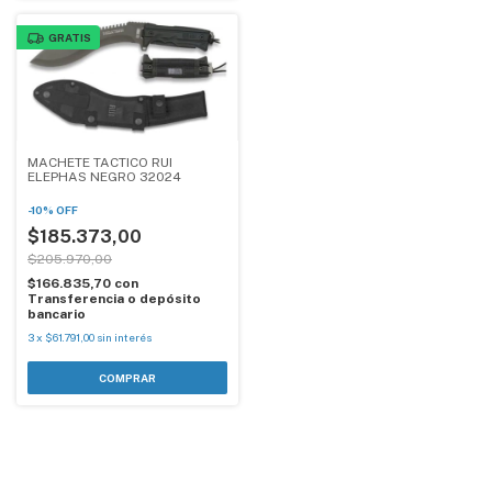
GRATIS
MACHETE TACTICO RUI
ELEPHAS NEGRO 32024
-
10
%
OFF
$185.373,00
$205.970,00
$166.835,70
con
Transferencia o depósito
bancario
3
x
$61.791,00
sin interés