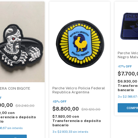
Parche Vel
Negro Malv
-
17
%
OFF
$7.700
$6.930,00
Transferen
Parche Velcro Policia Federal
ERA CON BIGOTE
bancario
Republica Argentina
3
x
$2.566,67
F
-
13
%
OFF
00,00
$9.240,00
$8.800,00
$10.120,00
0,00
con
$7.920,00
con
erencia o depósito
Transferencia o depósito
io
bancario
66,67
sin interés
3
x
$2.933,33
sin interés