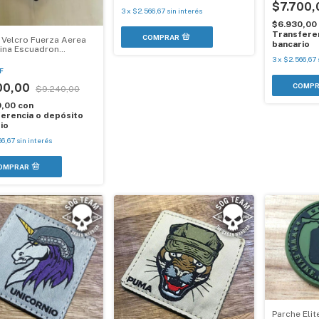
$7.700
3
x
$2.566,67
sin interés
$6.930,00
Transferen
 Velcro Fuerza Aerea
bancario
ina Escuadron
as
3
x
$2.566,67
F
00,00
$9.240,00
0,00
con
erencia o depósito
io
66,67
sin interés
Parche Eli