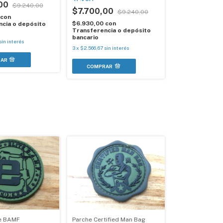
,00
$9.240,00
$7.700,00
$9.240,00
con
$6.930,00
con
cia o depósito
Transferencia o depósito
bancario
sin interés
3
x
$2.566,67
sin interés
te BAMF
Parche Certified Man Bag