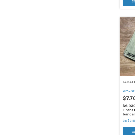
JABAL
-
17
%
OF
$7.7
$6.93
Transf
bancar
3
x
$2.5