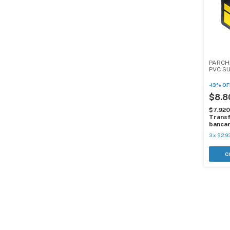
PARCH
PVC S
-
13
%
OF
$8.8
$7.92
Transf
bancar
3
x
$2.9
C