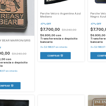
Parche Velcro Argentina Azul
Parche Vel
Mediano
Negro Azul
-
17
%
OFF
-
17
%
OFF
$7.700,00
$7.700
$9.240,00
$6.930,00
con
$6.930,00
Transferencia o depósito
Transferen
Y BEAR MARRON/GRIS
bancario
bancario
3
x
$2.566,67
sin interés
3
x
$2.566,67
F
00,00
$9.240,00
0,00
con
erencia o depósito
io
66,67
sin interés
OMPRAR