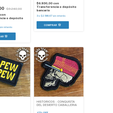
$6.930,00
con
Transferencia o depósito
,00
$9.240,00
bancario
con
3
x
$2.566,67
sin interés
cia o depósito
sin interés
HISTORICOS - CONQUISTA
DEL DESIERTO CABALLERIA
-
17
%
OFF