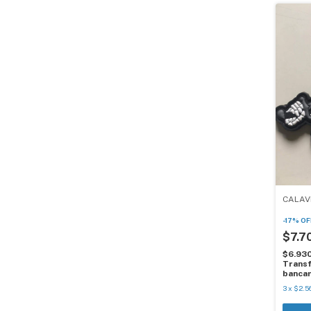
CALAV
-
17
%
OF
$7.7
$6.93
Transf
bancar
3
x
$2.5