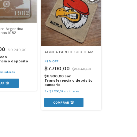
cro Argentina
inas 1982
,00
$9.240,00
AGUILA PARCHE SOG TEAM
con
cia o depósito
-
17
%
OFF
$7.700,00
$9.240,00
sin interés
$6.930,00
con
Transferencia o depósito
bancario
3
x
$2.566,67
sin interés