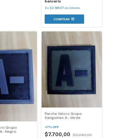
bancario
3
x
$2.566,67
sin interés
Parche Velcro Grupo
Sanguineo A- Verde
-
17
%
OFF
cro Grupo
A- Negro
$7.700,00
$9.240,00