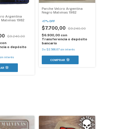
Parche Velcro Argentina
Negro Malvinas 1982
cro Argentina
 Malvinas 1982
-
17
%
OFF
$7.700,00
$9.240,00
,00
$6.930,00
con
$9.240,00
Transferencia o depósito
con
bancario
cia o depósito
3
x
$2.566,67
sin interés
sin interés