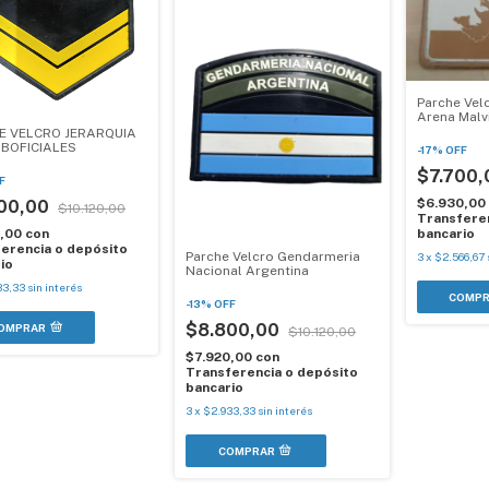
Parche Vel
Arena Malv
E VELCRO JERARQUIA
UBOFICIALES
-
17
%
OFF
$7.700
F
$6.930,00
00,00
$10.120,00
Transferen
0,00
con
bancario
erencia o depósito
Parche Velcro Gendarmeria
3
x
$2.566,67
io
Nacional Argentina
33,33
sin interés
-
13
%
OFF
$8.800,00
OMPRAR
$10.120,00
$7.920,00
con
Transferencia o depósito
bancario
3
x
$2.933,33
sin interés