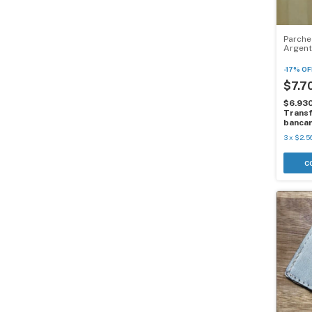
Parche
Argent
Posad
-
17
%
OF
$7.7
$6.93
Transf
bancar
3
x
$2.5