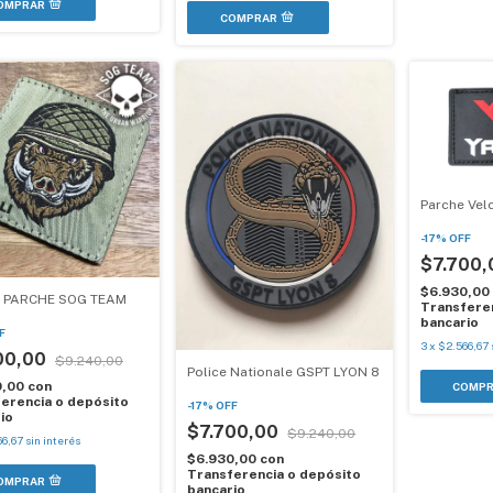
Parche Vel
-
17
%
OFF
$7.700
$6.930,00
I PARCHE SOG TEAM
Transferen
bancario
F
3
x
$2.566,67
00,00
$9.240,00
Police Nationale GSPT LYON 8
0,00
con
erencia o depósito
-
17
%
OFF
io
$7.700,00
$9.240,00
66,67
sin interés
$6.930,00
con
Transferencia o depósito
bancario