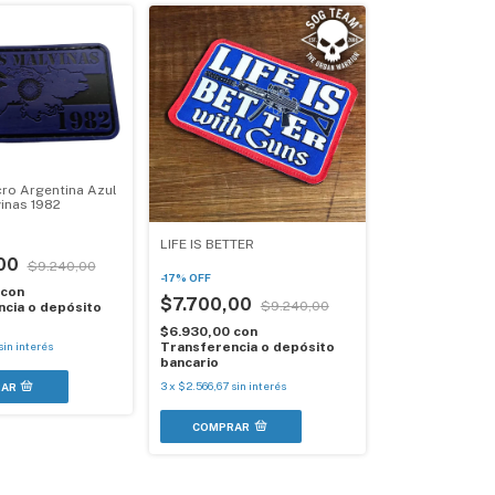
cro Argentina Azul
inas 1982
LIFE IS BETTER
,00
$9.240,00
-
17
%
OFF
con
$7.700,00
$9.240,00
cia o depósito
$6.930,00
con
Transferencia o depósito
sin interés
bancario
3
x
$2.566,67
sin interés