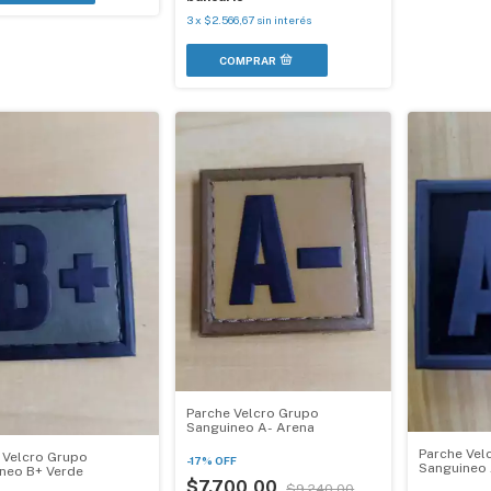
3
x
$2.566,67
sin interés
Parche Velcro Grupo
Sanguineo A- Arena
Parche Vel
 Velcro Grupo
-
17
%
OFF
Sanguineo 
neo B+ Verde
$7.700,00
$9.240,00