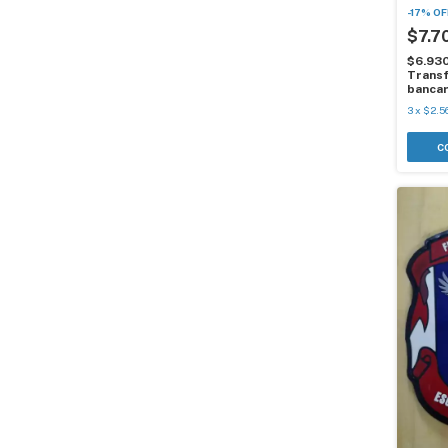
-
17
%
OF
$7.7
$6.93
Transf
bancar
3
x
$2.5