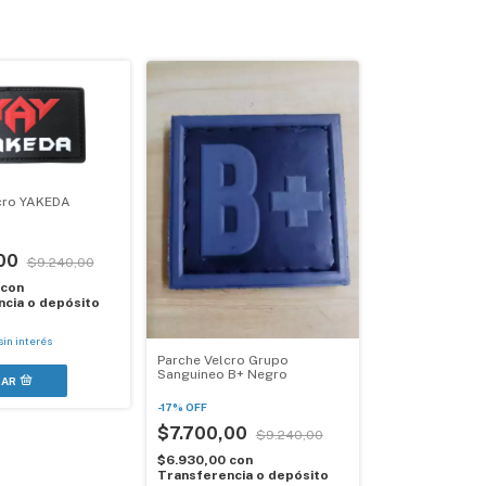
cro YAKEDA
,00
$9.240,00
con
cia o depósito
sin interés
Parche Velcro Grupo
Sanguineo B+ Negro
-
17
%
OFF
$7.700,00
$9.240,00
$6.930,00
con
Transferencia o depósito