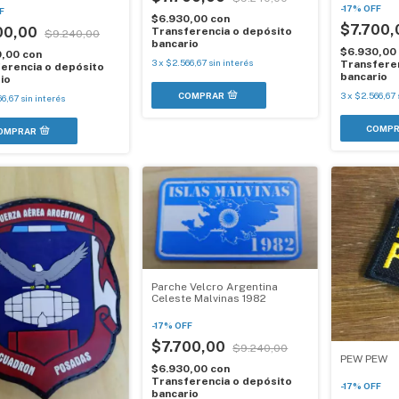
-
17
%
OFF
F
$6.930,00
con
$7.700
00,00
Transferencia o depósito
$9.240,00
bancario
$6.930,00
0,00
con
3
x
$2.566,67
sin interés
Transferen
erencia o depósito
bancario
io
3
x
$2.566,67
66,67
sin interés
Parche Velcro Argentina
Celeste Malvinas 1982
-
17
%
OFF
$7.700,00
$9.240,00
PEW PEW
$6.930,00
con
Transferencia o depósito
-
17
%
OFF
bancario