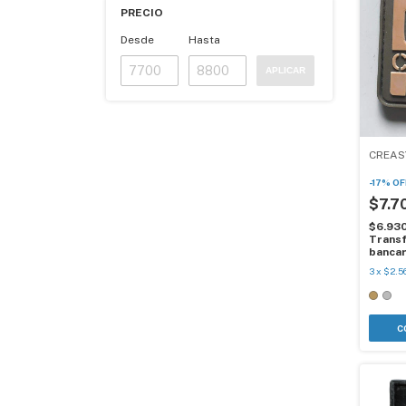
PRECIO
Desde
Hasta
APLICAR
CREAS
-
17
%
OF
$7.7
$6.93
Transf
bancar
3
x
$2.5
C