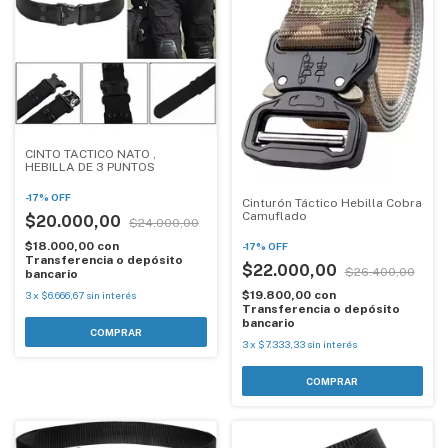
CINTO TACTICO NATO ,
HEBILLA DE 3 PUNTOS
-
17
%
OFF
Cinturón Táctico Hebilla Cobra
Camuflado
$20.000,00
$24.000,00
$18.000,00
con
-
17
%
OFF
Transferencia o depósito
$22.000,00
$26.400,00
bancario
$19.800,00
con
3
x
$6.666,67
sin interés
Transferencia o depósito
bancario
3
x
$7.333,33
sin interés