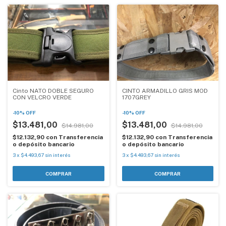
Cinto NATO DOBLE SEGURO
CINTO ARMADILLO GRIS MOD
CON VELCRO VERDE
1707GREY
-
10
%
OFF
-
10
%
OFF
$13.481,00
$13.481,00
$14.981,00
$14.981,00
$12.132,90
con
Transferencia
$12.132,90
con
Transferencia
o depósito bancario
o depósito bancario
3
x
$4.493,67
sin interés
3
x
$4.493,67
sin interés