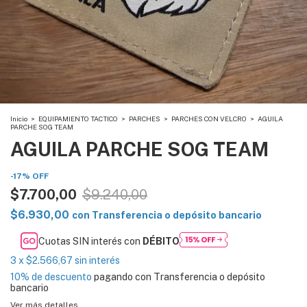
Inicio
>
EQUIPAMIENTO TACTICO
>
PARCHES
>
PARCHES CON VELCRO
>
AGUILA
PARCHE SOG TEAM
AGUILA PARCHE SOG TEAM
-
17
%
OFF
$7.700,00
$9.240,00
$6.930,00
con
Transferencia o depósito bancario
Cuotas SIN interés con
DÉBITO
3
x
$2.566,67
sin interés
10% de descuento
pagando con Transferencia o depósito
bancario
Ver más detalles