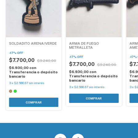
SOLDADITO ARENA/VERDE
ARMA DE FUEGO
ARM
METRALLETA
AME
-
17
%
OFF
-
17
%
OFF
-
17
%
$7.700,00
$9.240,00
$7.700,00
$7
$9.240,00
$6.930,00
con
$6.930,00
con
$6.
Transferencia o depósito
Transferencia o depósito
Tran
bancario
bancario
banc
3
x
$2.566,67
sin interés
3
x
$2.566,67
sin interés
3
x
$2
COMPRAR