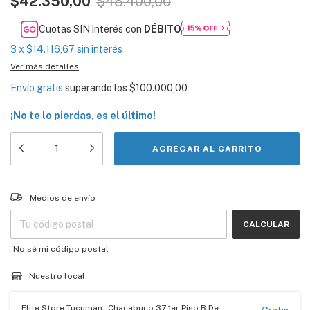
$42.350,00
$48.400,00
Cuotas SIN interés con
DÉBITO
3
x
$14.116,67
sin interés
Ver más detalles
Envío gratis
superando los
$100.000,00
¡No te lo pierdas, es el último!
Entregas para el CP:
CAMBIAR CP
Medios de envío
CALCULAR
No sé mi código postal
Nuestro local
Elite Store Tucuman - Chacabuco 37 1er Piso B De