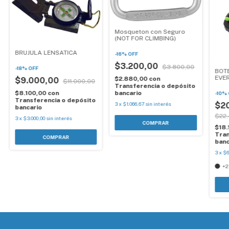
Mosqueton con Seguro
(NOT FOR CLIMBING)
BRUJULA LENSATICA
-
16
%
OFF
$3.200,00
$3.800,00
-
18
%
OFF
BOT
EVER
$2.880,00
con
$9.000,00
$11.000,00
Transferencia o depósito
bancario
$8.100,00
con
-
10
%
Transferencia o depósito
3
x
$1.066,67
sin interés
$20
bancario
$22.
3
x
$3.000,00
sin interés
$18
Tran
banc
3
x
$6
+2