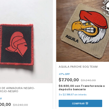
AGUILA PARCHE SOG TEAM
-
17
%
OFF
$7.700,00
$9.240,00
$6.930,00
con
Transferencia o
 DE ARMADURA NEGRO-
depósito bancario
ROJO-NEGRO
3
x
$2.566,67
sin interés
FF
700,00
$9.240,00