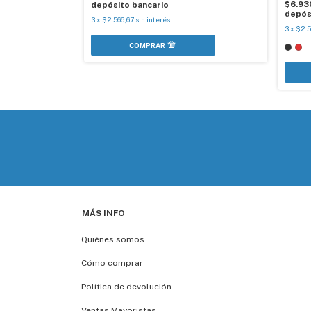
$6.93
depósito bancario
depós
3
x
$2.566,67
sin interés
3
x
$2.5
MÁS INFO
Quiénes somos
Cómo comprar
Política de devolución
Ventas Mayoristas