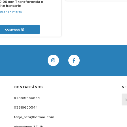
0,00
con
Transferencia o
ito bancario
66,67
sin interés
COMPRAR
CONTACTÁNOS
NE
543816650544
03816650544
fanja_neo@hotmail.com
chacabuco 37 , 1b