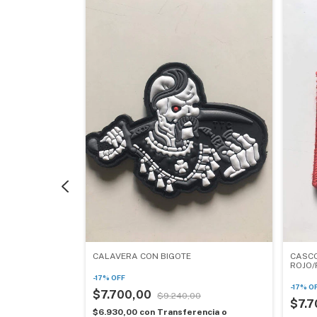
CALAVERA CON BIGOTE
CASCO
ROJO/
-
17
%
OFF
-
17
%
O
$7.700,00
0
$9.240,00
$7.
encia o
$6.930,00
con
Transferencia o