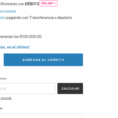
IN interés con
DÉBITO
sin interés
nto
pagando con Transferencia o depósito
s
perando los
$100.000,00
das, es el último!
 CP:
CAMBIAR CP
envío
CALCULAR
o postal
al