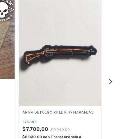
ARMA DE FUEGO RIFLE K 47 NARANJA3
CREASY BEAR M
-
17
%
OFF
-
17
%
OFF
$7.700,00
$9.240,00
$7.700,00
$6.930,00
con
Transferencia o