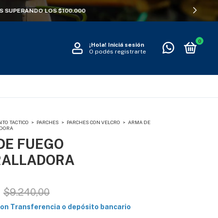
0
¡Hola!
Iniciá sesión
O podés registrarte
NTO TACTICO
>
PARCHES
>
PARCHES CON VELCRO
>
ARMA DE
ADORA
DE FUEGO
ALLADORA
$9.240,00
con
Transferencia o depósito bancario