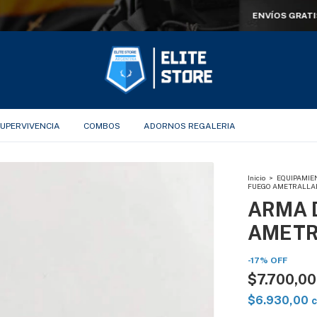
ENVÍOS GRATIS SUPERANDO LOS $100.000
UPERVIVENCIA
COMBOS
ADORNOS REGALERIA
Inicio
>
EQUIPAMIE
FUEGO AMETRALL
ARMA 
AMETR
-
17
%
OFF
$7.700,00
$6.930,00