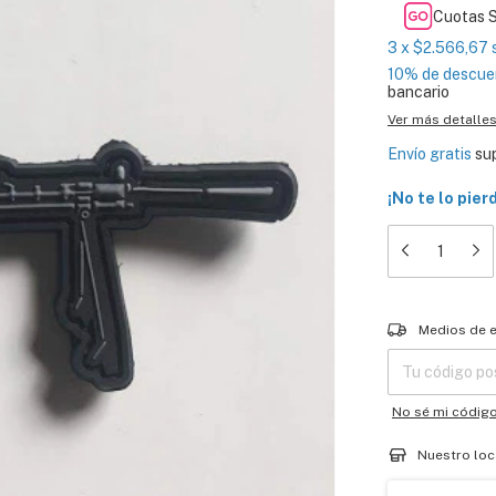
Cuotas S
3
x
$2.566,67
10% de descue
bancario
Ver más detalle
Envío gratis
su
¡No te lo pier
Entregas para el
Medios de 
No sé mi códig
Nuestro loc