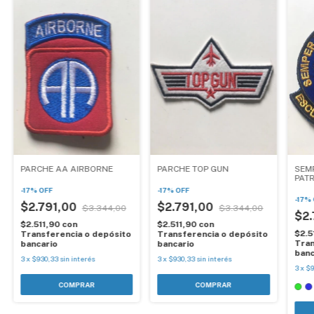
PARCHE AA AIRBORNE
PARCHE TOP GUN
SEM
PAT
TEC
-
17
%
OFF
-
17
%
OFF
-
17
%
$2.791,00
$2.791,00
$3.344,00
$3.344,00
$2
$2.511,90
con
$2.511,90
con
$2.5
Transferencia o depósito
Transferencia o depósito
Tran
bancario
bancario
banc
3
x
$930,33
sin interés
3
x
$930,33
sin interés
3
x
$9