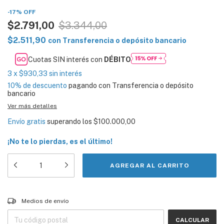
-
17
%
OFF
$2.791,00
$3.344,00
$2.511,90
con
Transferencia o depósito bancario
Cuotas SIN interés con
DÉBITO
3
x
$930,33
sin interés
10% de descuento
pagando con Transferencia o depósito
bancario
Ver más detalles
Envío gratis
superando los
$100.000,00
¡No te lo pierdas, es el último!
Entregas para el CP:
CAMBIAR CP
Medios de envío
CALCULAR