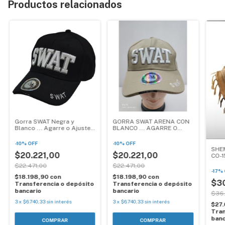
Productos relacionados
Gorra SWAT Negra y
GORRA SWAT ARENA CON
Blanco ... Agarre o Ajuste
BLANCO ... AGARRE O
Velcro
AJUSTE VELCRO
-
10
%
OFF
-
10
%
OFF
SHE
$20.221,00
$20.221,00
CO-1
$22.471,00
$22.471,00
-
17
%
$18.198,90
con
$18.198,90
con
$3
Transferencia o depósito
Transferencia o depósito
bancario
bancario
$36
3
x
$6.740,33
sin interés
3
x
$6.740,33
sin interés
$27
Tran
banc